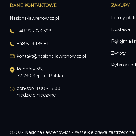
DANE KONTAKTOWE
ZAKUPY
199
Formy płat
Nasiona-lawrenowicz.pl
Dostawa
+48 725 323 398
Rękojmia i 
+48 509 185 810
Zwroty
kontakt@nasiona-lawrenowicz.pl
Pytania i o
Podgóry 38,
77-230 Kępice, Polska
pon-sob 8.00 - 17.00
niedziele nieczyne
©2022 Nasiona Ławrenowicz - Wszelkie prawa zastrzeżone