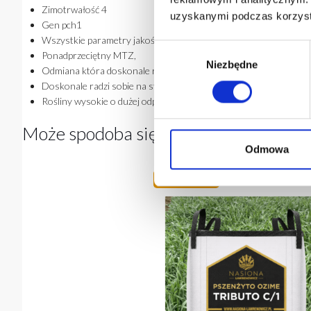
Zimotrwałość 4
uzyskanymi podczas korzysta
Gen pch1
Wszystkie parametry jakościowe równe lub wyższe niż PATRAS
W
Ponadprzeciętny MTZ,
Niezbędne
y
Odmiana która doskonale reguluje gospodarkę wodną, co pozwala 
b
Doskonale radzi sobie na stanowiskach o nieregulowanym pH,
ó
Rośliny wysokie o dużej odporności na wyleganie.
r
Może spodoba się również…
z
g
Odmowa
o
-
200 zł/t
d
y