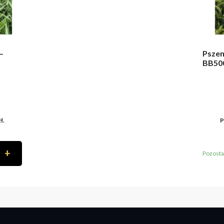
–
Pszen
BB50
kres
zł
.
P
:
+
Pozosta
5,00 zł