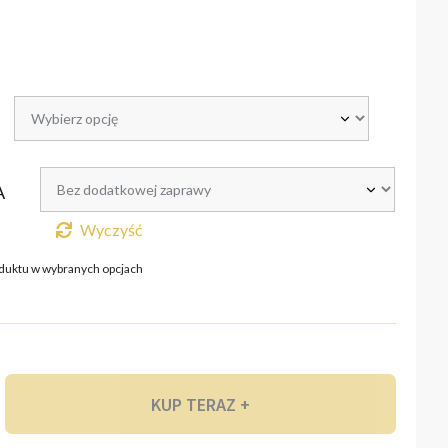
A
Wyczyść
duktu w wybranych opcjach
KUP TERAZ +