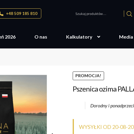
Szukaj:
+48 509 185 810
eń 2026
O nas
Kalkulatory
Media
PROMOCJA!
Pszenica ozima PALL
Dorodny i ponadprzeci
WYSYŁKI OD 20-08-20