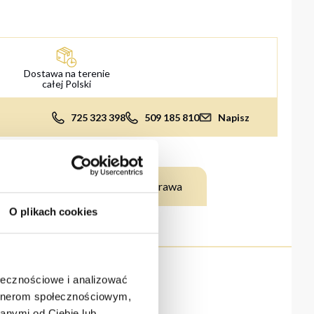
Dostawa na terenie
całej Polski
725 323 398
509 185 810
Napisz
nSTART
Dodatkowa zaprawa
O plikach cookies
ołecznościowe i analizować
artnerom społecznościowym,
anymi od Ciebie lub