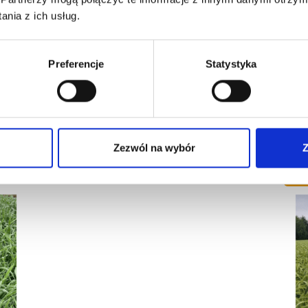
nia z ich usług.
Preferencje
Statystyka
jej osiągać doskonałe wyniki w suchych latach,
Zezwól na wybór
Z
-
2