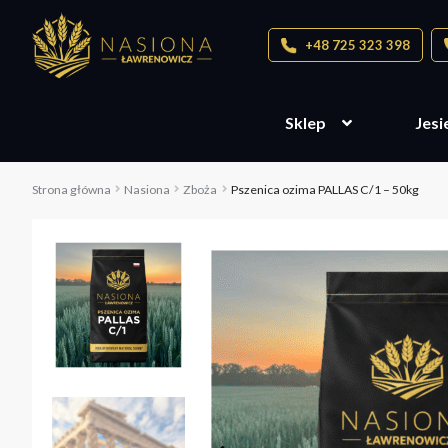
+48 725 323 398
Sklep
Jesi
Strona główna
Nasiona
Zboża
Pszenica ozima PALLAS C/1 – 50kg