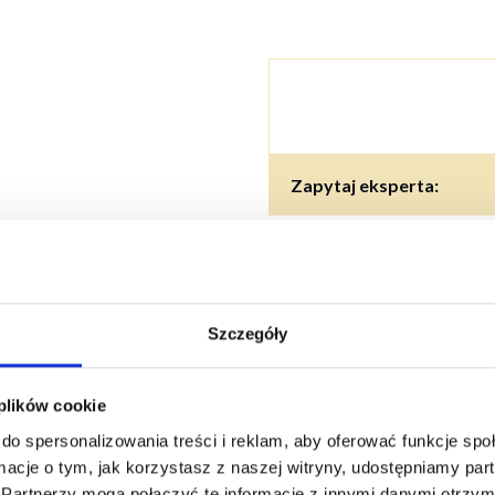
Zapytaj eksperta:
AWA
Opcje zaprawienia
Nawóz donasienny i
Szczegóły
hnika
 plików cookie
s?
do spersonalizowania treści i reklam, aby oferować funkcje sp
ormacje o tym, jak korzystasz z naszej witryny, udostępniamy p
Partnerzy mogą połączyć te informacje z innymi danymi otrzym