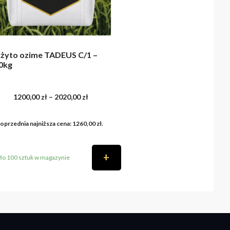
żyto ozime TADEUS C/1 –
0kg
Zakres
1200,00
zł
–
2020,00
zł
oprzednia najniższa cena:
1260,00
zł
.
cen:
od
+
ło 100 sztuk w magazynie
×
1200,00 zł
do