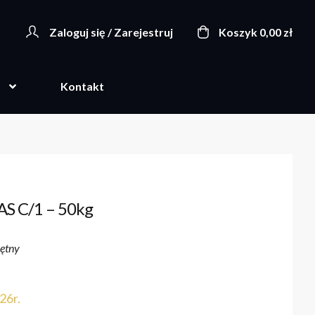
Zaloguj się / Zarejestruj
Koszyk
0,00
zł
Kontakt
AS C/1 – 50kg
ętny
26r.