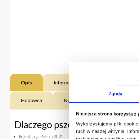
Opis
Informacje dodatkowe
DOST
Zgoda
Hodowca
Norma wysiewu
Agrotec
Niniejsza strona korzysta z
Dlaczego pszenica ozima Palla
Wykorzystujemy pliki cookie 
ruch w naszej witrynie. Inf
Rejestracja Polska 2022,
reklamowym i analitycznym. 