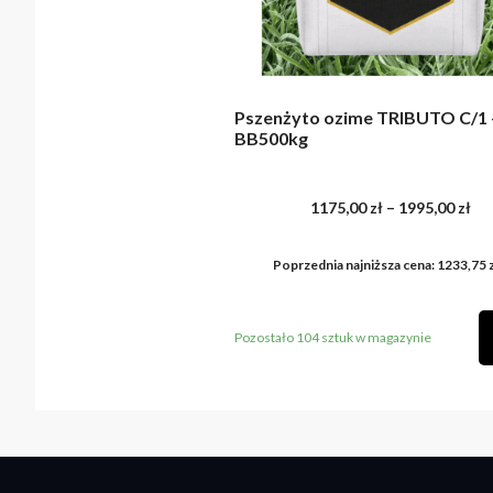
Pszenżyto ozime TRIBUTO C/1 
BB500kg
Za
1175,00
zł
–
1995,00
zł
Poprzednia najniższa cena:
1233,75
cen
od
Pozostało 104 sztuk w magazynie
117
do