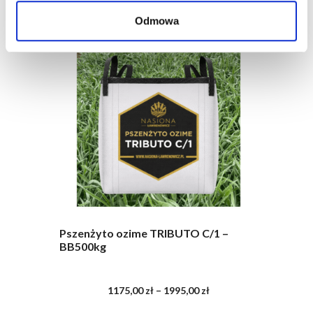
+
Pozostało 100 sztuk w magazynie
Odmowa
1200,00 zł
-
200 zł/t
do
2020,00 zł
Pszenżyto ozime TRIBUTO C/1 –
BB500kg
Zakres
1175,00
zł
–
1995,00
zł