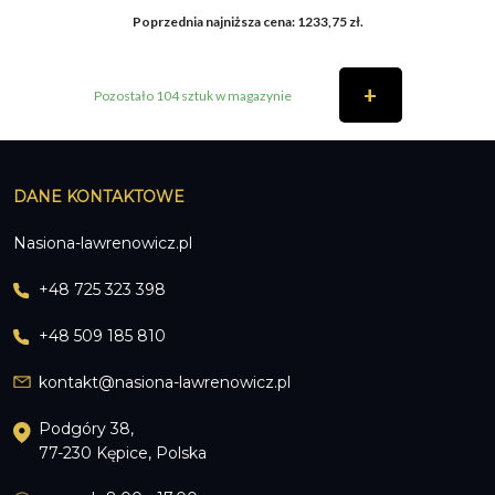
Poprzednia najniższa cena:
1233,75
zł
.
cen:
od
+
Pozostało 104 sztuk w magazynie
1175,00 zł
DANE KONTAKTOWE
do
Nasiona-lawrenowicz.pl
1995,00 zł
+48 725 323 398
+48 509 185 810
kontakt@nasiona-lawrenowicz.pl
Podgóry 38,
77-230 Kępice, Polska