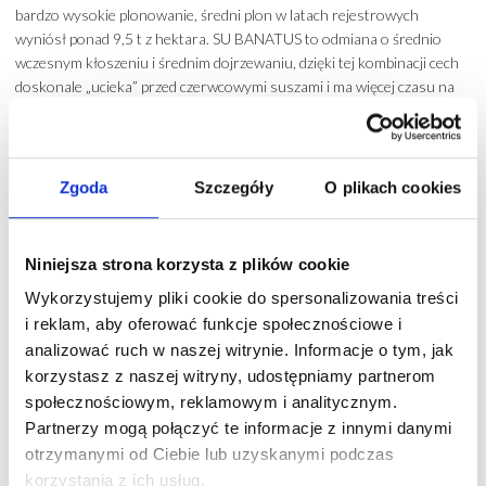
bardzo wysokie plonowanie, średni plon w latach rejestrowych
wyniósł ponad 9,5 t z hektara. SU BANATUS to odmiana o średnio
wczesnym kłoszeniu i średnim dojrzewaniu, dzięki tej kombinacji cech
doskonale „ucieka” przed czerwcowymi suszami i ma więcej czasu na
nalewanie ziarna. Pszenica ta posiada również ponadprzeciętny MTZ.
Zdrowotność tej odmiany jest na bardzo wysokim poziomie zwłaszcza
pod względem chorób liści oraz kłosa. Co wyróżnia SU BANATUS to
przede wszystkim połączenie tak wysokiej zimotrwałości z plonem
Zgoda
Szczegóły
O plikach cookies
oraz obecność genu Sm1. Ta ostatnia cecha jest bardzo ważna, gdyż
wpływa istotnie na poziom porażenia łamliwości podstawy źdźbła a jak
wiemy jest to jedna z najważniejszych chorób pszenicy. Konsekwencją
Niniejsza strona korzysta z plików cookie
zdrowej łodygi jest bardzo wysoka odporność na wyleganie. Ze
Wykorzystujemy pliki cookie do spersonalizowania treści
względu na bardzo dobry wigor jesienny SU BANATUS polecamy na
i reklam, aby oferować funkcje społecznościowe i
opóźnione siewy, również po późno zebranej kukurydzy i burakach.
analizować ruch w naszej witrynie. Informacje o tym, jak
korzystasz z naszej witryny, udostępniamy partnerom
Może spodoba się również…
społecznościowym, reklamowym i analitycznym.
Partnerzy mogą połączyć te informacje z innymi danymi
otrzymanymi od Ciebie lub uzyskanymi podczas
-
200 zł/t
korzystania z ich usług.